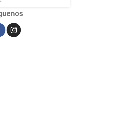
22
guenos