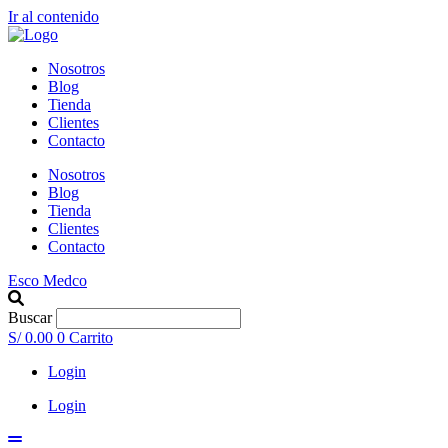
Ir al contenido
Nosotros
Blog
Tienda
Clientes
Contacto
Nosotros
Blog
Tienda
Clientes
Contacto
Esco Medco
Buscar
S/
0.00
0
Carrito
Login
Login